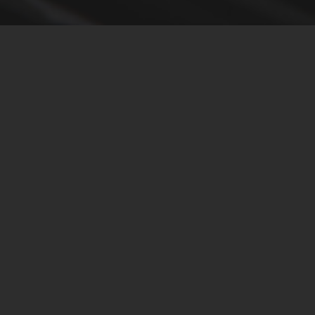
구미 생곱 매장 사진/영상촬영
Client —
구미 생곱
Date
— 2024.7