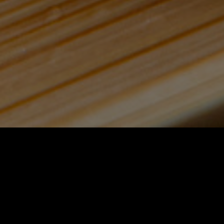
대게장
Client —
훈훈수산
Date
— 2024.11